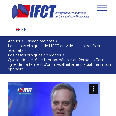
EN
Accueil
Espace patients
Les essais cliniques de l'IFCT en vidéos : objectifs et
résultats
Les essais cliniques en vidéos
Quelle efficacité de l'imunothérapie en 2ème ou 3ème
ligne de traitement d'un mésothéliome pleural malin non
opérable