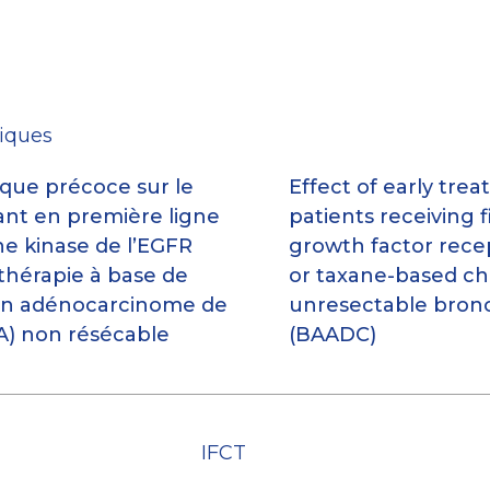
niques
que précoce sur le
Effect of early tre
ant en première ligne
patients receiving f
ine kinase de l’EGFR
growth factor recep
othérapie à base de
or taxane-based ch
’un adénocarcinome de
unresectable bron
A) non résécable
(BAADC)
IFCT