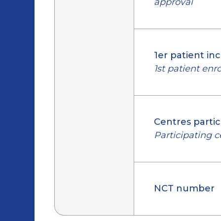
approval
1er patient inc
1st patient enr
Centres partic
Participating c
NCT number