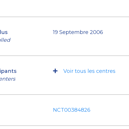
lus
19 Septembre 2006
olled
ipants
Voir tous les centres
enters
NCT00384826