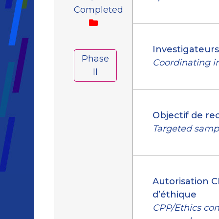
Completed
Investigateur
Phase
Coordinating i
II
Objectif de r
Targeted sampl
Autorisation 
d’éthique
CPP/Ethics co