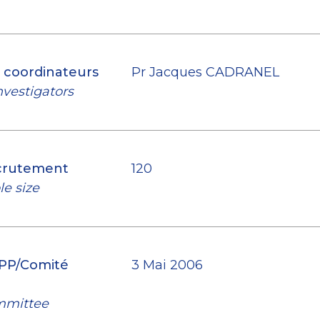
s coordinateurs
Pr Jacques CADRANEL
nvestigators
ecrutement
120
e size
CPP/Comité
3 Mai 2006
mmittee