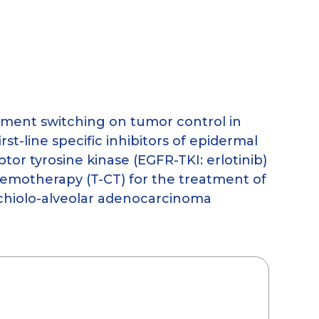
atment switching on tumor control in
irst-line specific inhibitors of epidermal
tor tyrosine kinase (EGFR-TKI: erlotinib)
emotherapy (T-CT) for the treatment of
chiolo-alveolar adenocarcinoma