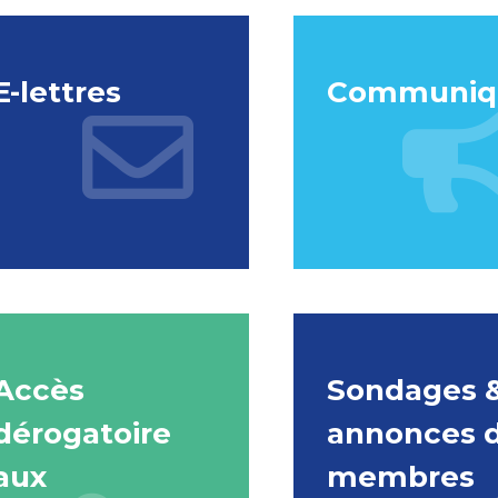
E-lettres
Communiq
Accès
Sondages 
dérogatoire
annonces 
aux
membres