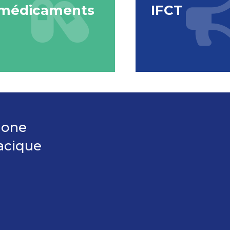
médicaments
IFCT
hone
acique