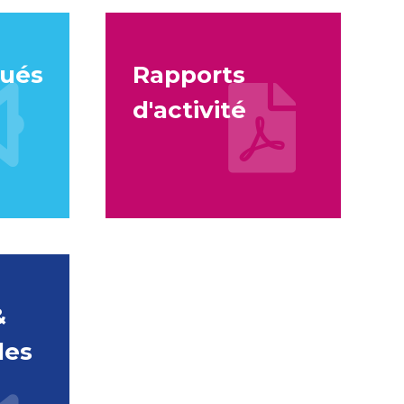
ués
Rapports
d'activité
&
des