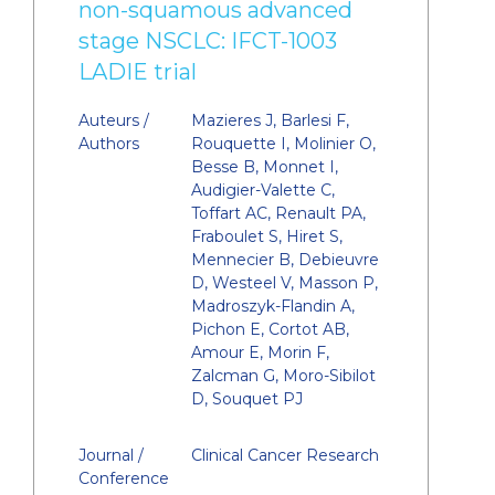
non-squamous advanced
stage NSCLC: IFCT-1003
LADIE trial
Auteurs /
Mazieres J, Barlesi F,
Authors
Rouquette I, Molinier O,
Besse B, Monnet I,
Audigier-Valette C,
Toffart AC, Renault PA,
Fraboulet S, Hiret S,
Mennecier B, Debieuvre
D, Westeel V, Masson P,
Madroszyk-Flandin A,
Pichon E, Cortot AB,
Amour E, Morin F,
Zalcman G, Moro-Sibilot
D, Souquet PJ
Journal /
Clinical Cancer Research
Conference