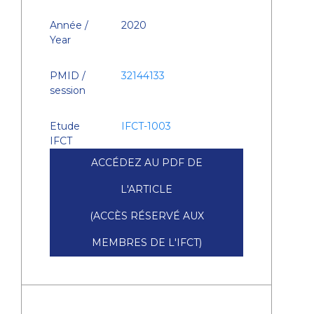
Année /
2020
Year
PMID /
32144133
session
Etude
IFCT-1003
IFCT
ACCÉDEZ AU PDF DE
L'ARTICLE
(ACCÈS RÉSERVÉ AUX
MEMBRES DE L'IFCT)