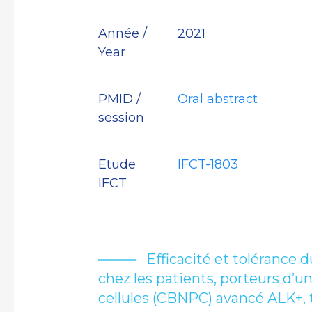
Année /
2021
Year
PMID /
Oral abstract
session
Etude
IFCT-1803
IFCT
Efficacité et tolérance d
chez les patients, porteurs d’u
cellules (CBNPC) avancé ALK+, t