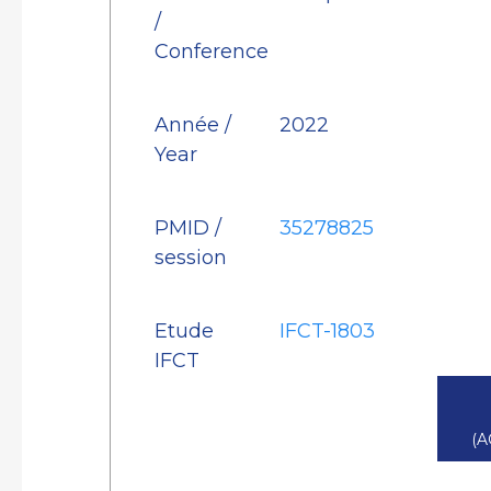
/
Conference
Année /
2022
Year
PMID /
35278825
session
Etude
IFCT-1803
IFCT
(A