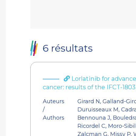
6 résultats
Lorlatinib for advanc
cancer: results of the IFCT-18
Auteurs
Girard N, Galland-Giro
/
Duruisseaux M, Cadran
Authors
Bennouna J, Bouledra
Ricordel C, Moro-Sibil
Zalcman G, Missy P, W