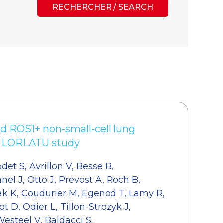
RECHERCHER / SEARCH
ed ROS1+ non-small-cell lung
03 LORLATU study
det S, Avrillon V, Besse B,
el J, Otto J, Prevost A, Roch B,
k K, Coudurier M, Egenod T, Lamy R,
ot D, Odier L, Tillon-Strozyk J,
esteel V, Baldacci S.