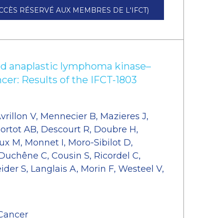
CCÈS RÉSERVÉ AUX MEMBRES DE L'IFCT)
ced anaplastic lymphoma kinase–
ncer: Results of the IFCT-1803
vrillon V, Mennecier B, Mazieres J,
ortot AB, Descourt R, Doubre H,
x M, Monnet I, Moro-Sibilot D,
Duchêne C, Cousin S, Ricordel C,
ider S, Langlais A, Morin F, Westeel V,
Cancer