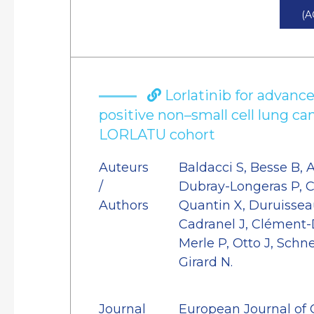
(A
Lorlatinib for advan
positive non–small cell lung ca
LORLATU cohort
Auteurs
Baldacci S, Besse B, A
/
Dubray-Longeras P, C
Authors
Quantin X, Duruisseau
Cadranel J, Clément-
Merle P, Otto J, Schne
Girard N.
Journal
European Journal of 