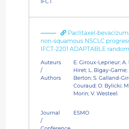
IFCT
Paclitaxel-bevacizum
non-squamous NSCLC progress
IFCT-2201 ADAPTABLE randomize
Auteurs
E. Giroux-Leprieur; A. 
/
Hiret; L. Bigay-Game;
Authors
Berton; S. Galland-Gir
Couraud; O. Bylicki; M.
Morin; V. Westeel.
Journal
ESMO
/
Conference