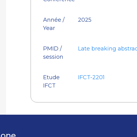
Année /
2025
Year
PMID /
Late breaking abstra
session
Etude
IFCT-2201
IFCT
hone