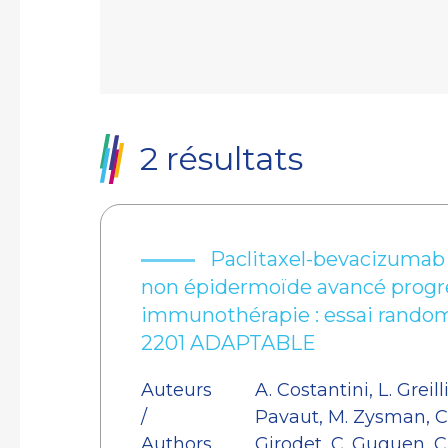
2 résultats
Paclitaxel-bevacizumab
non épidermoïde avancé progr
immunothérapie : essai randomi
2201 ADAPTABLE
Auteurs
A. Costantini, L. Greill
/
Pavaut, M. Zysman, C.
Authors
Girodet, C. Guguen, C.