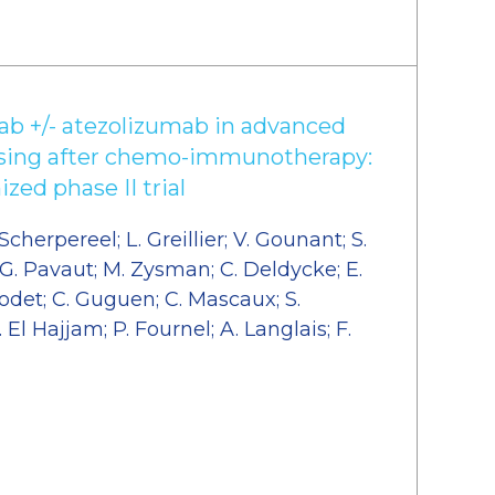
ab +/- atezolizumab in advanced
ing after chemo-immunotherapy:
d phase II trial
Scherpereel; L. Greillier; V. Gounant; S.
 G. Pavaut; M. Zysman; C. Deldycke; E.
odet; C. Guguen; C. Mascaux; S.
 El Hajjam; P. Fournel; A. Langlais; F.