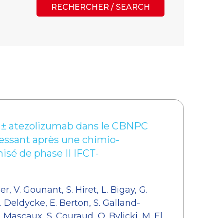
RECHERCHER / SEARCH
 ± atezolizumab dans le CBNPC
essant après une chimio-
sé de phase II IFCT-
ier, V. Gounant, S. Hiret, L. Bigay, G.
 Deldycke, E. Berton, S. Galland-
 Mascaux, S. Couraud, O. Bylicki, M. El