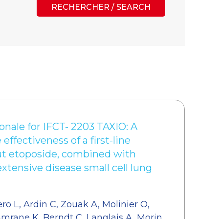
RECHERCHER / SEARCH
onale for IFCT- 2203 TAXIO: A
effectiveness of a first-line
t etoposide, combined with
xtensive disease small cell lung
ro L, Ardin C, Zouak A, Molinier O,
mrane K, Berndt C, Langlais A, Morin