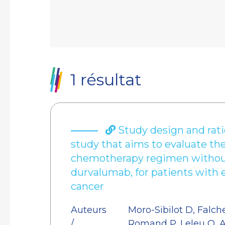
1 résultat
Study design and rati
study that aims to evaluate the 
chemotherapy regimen withou
durvalumab, for patients with e
cancer
Auteurs
Moro-Sibilot D, Falche
/
Romand P, Leleu O, A